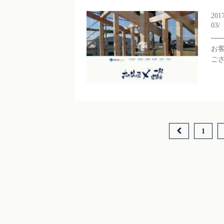
201
03/
お
ご
1