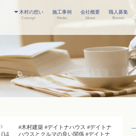
木村の想い
施工事例
会社概要
職人募集
Concept
Works
About
Recruit
#木村建築 #デイトナハウス #デイトナ
23
04
ハウスとクルマの良い関係 #デイトナ