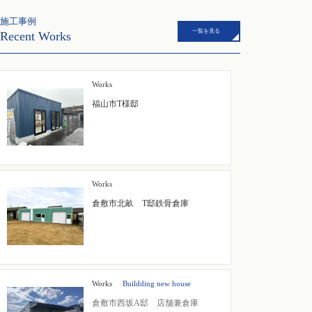
施工事例
一覧を見る
Recent Works
Works
福山市T様邸
Works
倉敷市北畝 T邸鉄骨倉庫
Works
Buildding new house
倉敷市西坂A邸 店舗兼倉庫