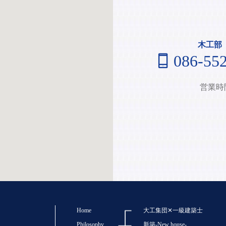
木工部
086-55
営業時
Home
大工集団✕一級建築士
Philosophy
新築-New house-