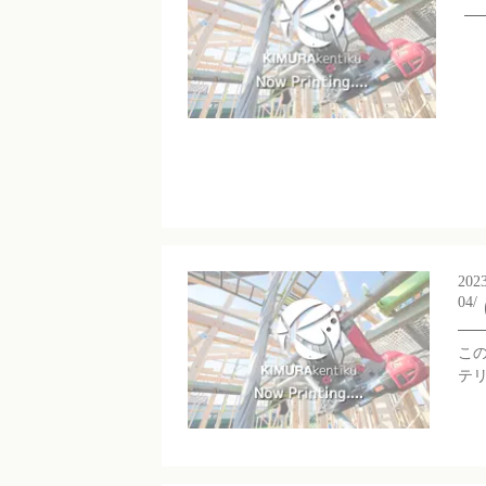
202
04/
こ
テ