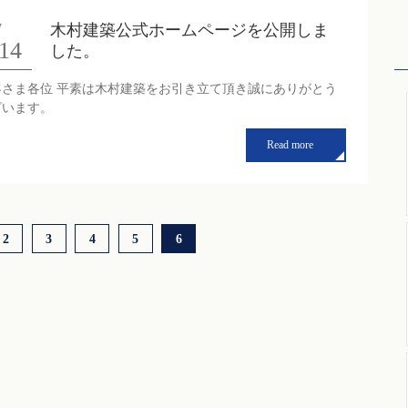
木村建築公式ホームページを公開しま
7
14
した。
客さま各位 平素は木村建築をお引き立て頂き誠にありがとう
ざいます。
Read more
2
3
4
5
6