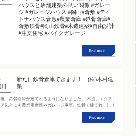
ハウスと店舗建築の良い関係 #ガレー
ジ #ガレージハウス #岡山#倉敷 #デイ
トナハウス倉敷#農業倉庫 #鉄骨倉庫#
倉敷鉄骨#岡山鉄骨#木造建築#自由設計
#注文住宅 #バイクガレージ
Read more
新たに鉄骨倉庫できます！ (株)木村建
3
01
築
の度、鉄骨倉庫が建てれるようになりました。 木造、エクス
リア以外にも農業用倉庫やガレージ車庫、鉄骨で建てれ […]
Read more